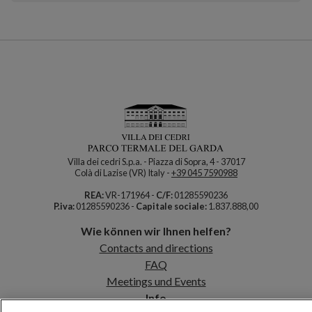
Villa dei cedri S.p.a. - Piazza di Sopra, 4 - 37017
Colà di Lazise (VR) Italy -
+39 045 7590988
REA:
VR-171964 -
C/F:
01285590236
P.iva:
01285590236 -
Capitale sociale:
1.837.888,00
Wie können wir Ihnen helfen?
Contacts and directions
FAQ
Meetings und Events
Info