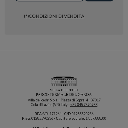
(*)CONDIZIONI DI VENDITA
Villa dei cedri S.p.a. - Piazza di Sopra, 4 - 37017
Colà di Lazise (VR) Italy -
+39 045 7590988
REA:
VR-171964 -
C/F:
01285590236
P.iva:
01285590236 -
Capitale sociale:
1.837.888,00