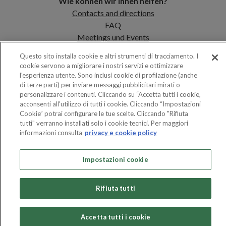
Wie können wir Ihnen helfen?
Contacts and directions
FAQ
Meetings und Events
Info
Questo sito installa cookie e altri strumenti di tracciamento. I
Öffnungszeiten
cookie servono a migliorare i nostri servizi e ottimizzare
Parkplan
l'esperienza utente. Sono inclusi cookie di profilazione (anche
di terze parti) per inviare messaggi pubblicitari mirati o
Shop
personalizzare i contenuti. Cliccando su “Accetta tutti i cookie,
Thermalwasser
acconsenti all'utilizzo di tutti i cookie. Cliccando “Impostazioni
Cookie” potrai configurare le tue scelte. Cliccando "Rifiuta
tutti" verranno installati solo i cookie tecnici. Per maggiori
informazioni consulta
privacy e cookie policy
Impostazioni cookie
Privacy Policy
|
Condizioni di vendita
|
Whistleblowing
Rifiuta tutti
Accetta tutti i cookie