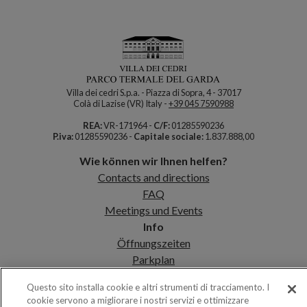
Villa dei cedri S.p.a. - Piazza di Sopra, 4 - 37017
Colà di Lazise (VR) Italy -
+39 045 7590988
REA:
VR-171964 -
C/F:
01285590236
P.iva:
01285590236 -
Capitale sociale:
1.837.888,00
Wie können wir Ihnen helfen?
Contacts and directions
FAQ
Meetings und Events
Info
Öffnungszeiten
Parkplan
Shop
Questo sito installa cookie e altri strumenti di tracciamento. I
Thermalwasser
cookie servono a migliorare i nostri servizi e ottimizzare