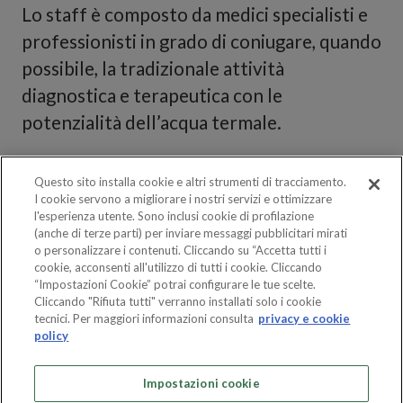
Lo staff è composto da medici specialisti e
professionisti in grado di coniugare, quando
possibile, la tradizionale attività
diagnostica e terapeutica con le
potenzialità dell’acqua termale.
Questo sito installa cookie e altri strumenti di tracciamento.
Direttore Sanitario
I cookie servono a migliorare i nostri servizi e ottimizzare
l'esperienza utente. Sono inclusi cookie di profilazione
(anche di terze parti) per inviare messaggi pubblicitari mirati
o personalizzare i contenuti. Cliccando su “Accetta tutti i
cookie, acconsenti all'utilizzo di tutti i cookie. Cliccando
“Impostazioni Cookie” potrai configurare le tue scelte.
Cliccando "Rifiuta tutti" verranno installati solo i cookie
tecnici. Per maggiori informazioni consulta
privacy e cookie
policy
Dott. Bonato Renato
Impostazioni cookie