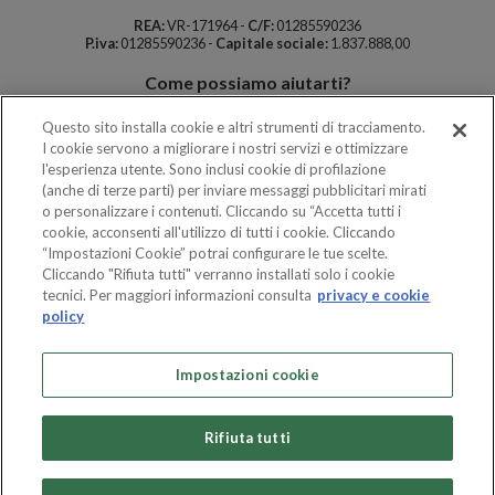
REA:
VR-171964 -
C/F:
01285590236
P.iva:
01285590236 -
Capitale sociale:
1.837.888,00
Come possiamo aiutarti?
Contatti e dove siamo
Questo sito installa cookie e altri strumenti di tracciamento.
FAQ
I cookie servono a migliorare i nostri servizi e ottimizzare
Meeting ed eventi
l'esperienza utente. Sono inclusi cookie di profilazione
Info
(anche di terze parti) per inviare messaggi pubblicitari mirati
o personalizzare i contenuti. Cliccando su “Accetta tutti i
La nostra acqua termale
cookie, acconsenti all'utilizzo di tutti i cookie. Cliccando
Mappa del Parco
“Impostazioni Cookie” potrai configurare le tue scelte.
Shop
Cliccando "Rifiuta tutti" verranno installati solo i cookie
Tariffe e orari
tecnici. Per maggiori informazioni consulta
privacy e cookie
policy
Impostazioni cookie
Rifiuta tutti
Privacy Policy
|
Condizioni di vendita
|
Whistleblowing