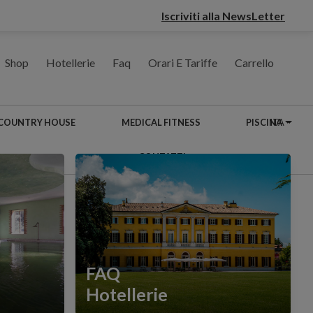
Iscriviti alla NewsLetter
Shop
Hotellerie
Faq
Orari E Tariffe
Carrello
COUNTRY HOUSE
MEDICAL FITNESS
PISCINA
ITA
CONTATTI
FAQ
Hotellerie