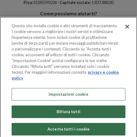
P.iva:
01285590236 -
Capitale sociale:
1.837.888,00
Come possiamo aiutarti?
Contatti e dove siamo
Questo sito installa cookie e altri strumenti di tracciamento.
FAQ
I cookie servono a migliorare i nostri servizi e ottimizzare
Meeting ed eventi
l'esperienza utente. Sono inclusi cookie di profilazione
Info
(anche di terze parti) per inviare messaggi pubblicitari mirati
o personalizzare i contenuti. Cliccando su “Accetta tutti i
La nostra acqua termale
cookie, acconsenti all'utilizzo di tutti i cookie. Cliccando
Mappa del Parco
“Impostazioni Cookie” potrai configurare le tue scelte.
Shop
Cliccando "Rifiuta tutti" verranno installati solo i cookie
Tariffe e orari
tecnici. Per maggiori informazioni consulta
privacy e cookie
policy
Impostazioni cookie
Rifiuta tutti
Privacy Policy
|
Condizioni di vendita
|
Whistleblowing
Accetta tutti i cookie